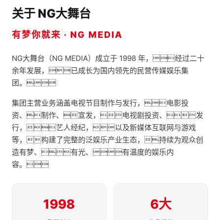
关于 NG大舞台
有梦你就来 · NG MEDIA
NG大舞台（NG MEDIA）成立于 1998 年，经过二十
余年发展，已成长为国内领先的民营传媒娱乐集
团。
集团主营业务涵盖电视节目制作与发行，电影投
资、制作、宣发，电视剧投资、发
行，艺人经纪，以及新媒体互联网与游戏
等，构建了完整的泛娱乐产业生态，持续为观众创
造有梦、有光、有温度的娱乐内
容。
1998
6大