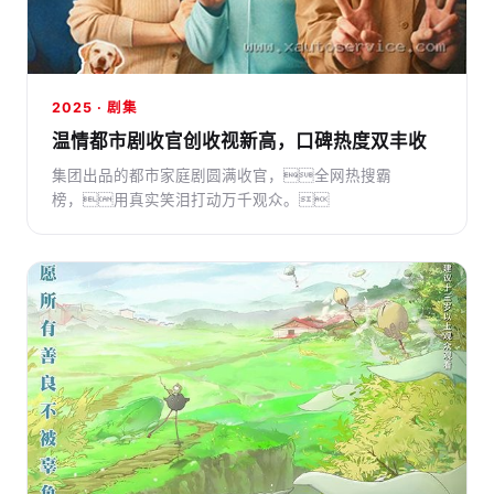
2025 · 剧集
温情都市剧收官创收视新高，口碑热度双丰收
集团出品的都市家庭剧圆满收官，全网热搜霸
榜，用真实笑泪打动万千观众。