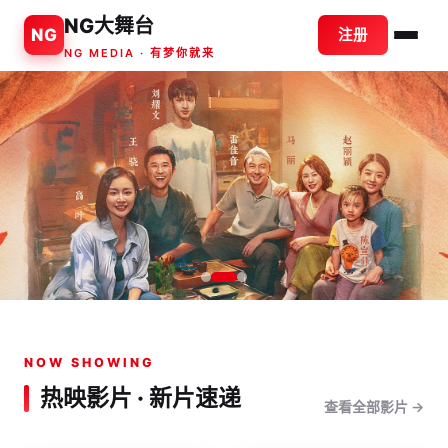
NG大舞台
NG
注册
NG MEDIA · 有梦你就来
NOW SHOWING
热映影片 · 新片速递
查看全部影片 →