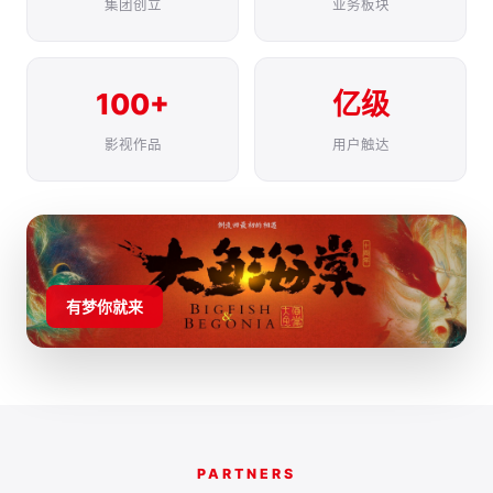
集团创立
业务板块
100+
亿级
影视作品
用户触达
有梦你就来
PARTNERS