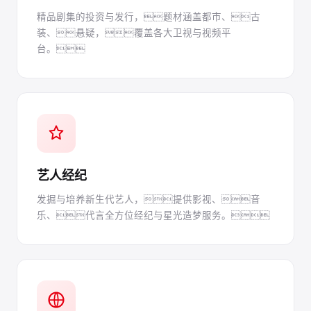
精品剧集的投资与发行，题材涵盖都市、古
装、悬疑，覆盖各大卫视与视频平
台。
艺人经纪
发掘与培养新生代艺人，提供影视、音
乐、代言全方位经纪与星光造梦服务。