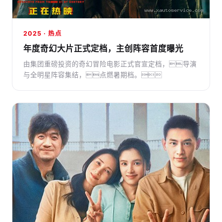
2025 · 热点
年度奇幻大片正式定档，主创阵容首度曝光
由集团重磅投资的奇幻冒险电影正式官宣定档，导演
与全明星阵容集结，点燃暑期档。